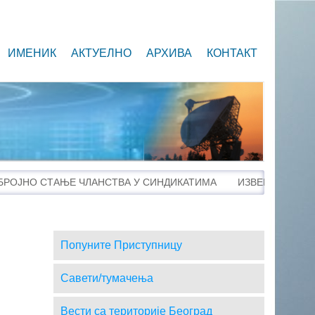
ИМЕНИК
АКТУЕЛНО
АРХИВА
КОНТАКТ
Попуните Приступницу
Савети/тумачења
Вести са територије Београд