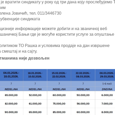
е вратити синдикату у року од три дана коју прослеђујемо 
ним
елена Јовичић, тел. 011/3446730
субвенције синдиката
ецизније информације можете добити и на званичној веб
шаничкој Бањи где је могуће користити услуге за опуштање
политиком ТО Рашка и условима продаје на дан извршене
 смештај и на сајту.
тманима није дозвољен