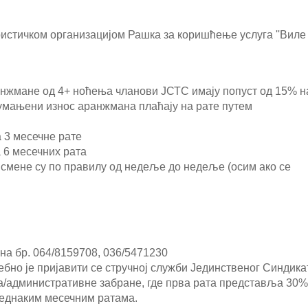
истичком организацијом Рашка за коришћење услуга ''Виле
анжмане од 4+ ноћења чланови ЈСТС имају попуст од 15% н
а умањени износ аранжмана плаћају на рате путем
 3 месечне рате
 6 месечних рата
 смене су по правилу од недеље до недеље (осим ако се
на бр. 064/8159708, 036/5471230
ебно је пријавити се стручној служби Јединственог Синдика
/административне забране, где прва рата представља 30%
једнаким месечним ратама.