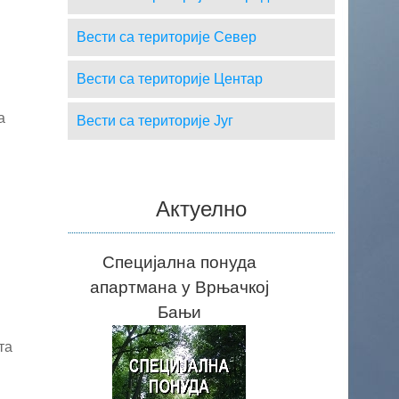
Вести са територије Север
Вести са територије Центар
а
Вести са територије Југ
Актуелно
Специјална понуда
апартмана у Врњачкој
Бањи
та