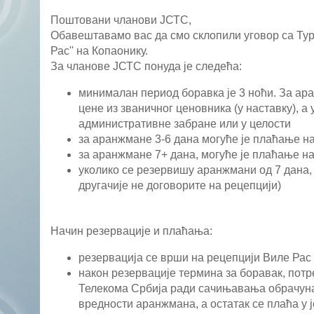
Поштовани чланови ЈСТС,
Обавештавамо вас да смо склопили уговор са Тур
Рас'' на Копаонику.
За чланове ЈСТС понуда је следећа:
минималан период боравка је 3 ноћи. За ар
цене из званичног ценовника (у наставку), 
административне забране или у целости
за аранжмане 3-6 дана могуће је плаћање на
за аранжмане 7+ дана, могуће је плаћање на
уколико се резервишу аранжмани од 7 дана,
другачије не договорите на рецепцији)
Начин резервације и плаћања:
резервација се врши на рецепцији Виле Рас 
након резервације термина за боравак, потр
Телекома Србија ради сачињавања обрачуна
вредности аранжмана, а остатак се плаћа у 