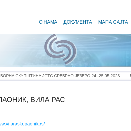
О НАМА
ДОКУМЕНТА
МАПА САЈТА
ПАОНИК, ВИЛА РАС
ww.vilaraskopaonik.rs/