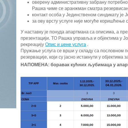
оверену административну забрану потребно ј
Рашка чиме се аранжман сматра резервиса
контакт особа у Јединственом синдикату је Ј
за ову врсту услуге није могуће коришћење 
У наставку је понуда апартмана са описима, а пр
презентацији. ТО Рашка управља и објектима у Јо
рекреацију
Опис и цене услуга
.
Пружање услуга се врши у складу са пословном 
резервације, који су јасно истакнути у објектима за
НАПОМЕНА: боравак кућних љубимаца у апар