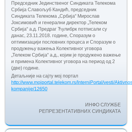
Председник Јединственог Синдиката Телекома
Србија Славољуб Кандић, председник
Синдиката Телекома „Србија“ Мирослав
Јоксимовић и генерални директор „Телеком
Србија“ а.д. Предраг Ћулибрк потписали су
данас, 23.11.2018. године, Споразум о
оптимизацији пословних процеса и Споразум о
продужењу важења Колективног уговора
„Телеком Србија“ а.д., којим је продужено важење
и примена Колективног уговора на период од 2
(две) године.
Детаљније на сајту мој портал
http://www.mojportal.telekom.rs/InterniPortal/vesti/Aktivnos
kompanije/12650
ИНФО СЛУЖБЕ
РЕПРЕЗЕНТАТИВНИХ СИНДИКАТА