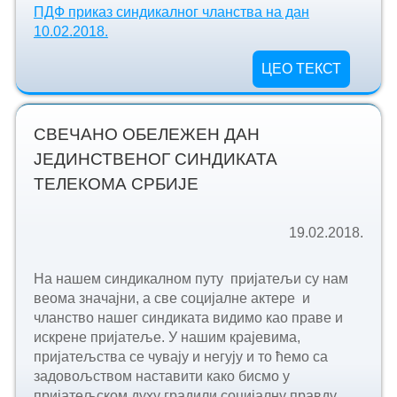
ПДФ приказ синдикалног чланства на дан
10.02.2018.
ЦЕО ТЕКСТ
СВЕЧАНО ОБЕЛЕЖЕН ДАН
ЈЕДИНСТВЕНОГ СИНДИКАТА
ТЕЛЕКОМА СРБИЈЕ
19.02.2018.
На нашем синдикалном путу пријатељи су нам
веома значајни, а све социјалне актере и
чланство нашег синдиката видимо као праве и
искрене пријатеље. У нашим крајевима,
пријатељства се чувају и негују и то ћемо са
задовољством наставити како бисмо у
пријатељском духу градили социјалну правду,