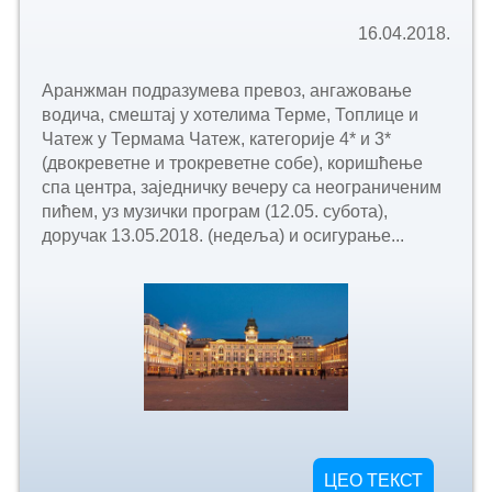
16.04.2018.
Аранжман подразумева превоз, ангажовање
водича, смештај у хотелима Терме, Топлице и
Чатеж у Термама Чатеж, категорије 4* и 3*
(двокреветне и трокреветне собе), коришћење
спа центра, заједничку вечеру са неограниченим
пићем, уз музички програм (12.05. субота),
доручак 13.05.2018. (недеља) и осигурање...
ЦЕО ТЕКСТ