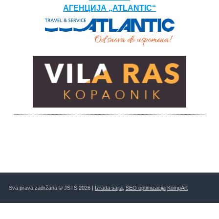
АГЕНЦИЈА „ATLANTIC“
Sva prava zadržana © JSTS 2026 |
Izrada sajta
,
SEO optimizacija
KompArt