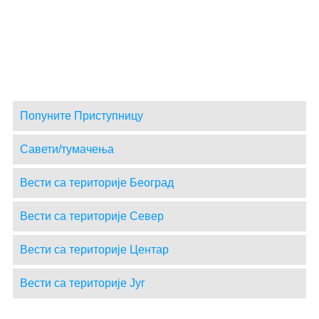
Попуните Приступницу
Савети/тумачења
Вести са територије Београд
Вести са територије Север
Вести са територије Центар
Вести са територије Југ