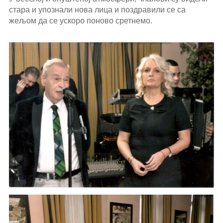
стара и упознали нова лица и поздравили се са
жељом да се ускоро поново сретнемо.