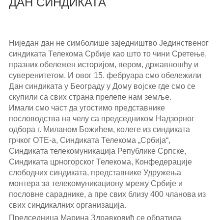
ДАН СИНДИКАТА
Ниједан дан не симболише заједништво Јединственог
синдиката Телекома Србије као што то чини Сретење,
празник обележен историјом, вером, државношћу и
суверенитетом. И овог 15. фебруара смо обележили
Дан синдиката у Београду у Дому војске где смо се
скупили са свих страна прелепе нам земље.
Имали смо част да угостимо представнике
пословодства на челу са председником Надзорног
одбора г. Миланом Божићем, колеге из синдиката
грчког ОТЕ-а, Синдиката Телекома „Србија“,
Синдиката телекомуникација Републике Српске,
Синдиката црногорског Телекома, Конфедерације
слободних синдиката, представнике Удружења
монтера за телекомуникациону мрежу Србије и
пословне сараднике, а пре свих близу 400 чланова из
свих синдикалних организација.
Председница Марина Здравковић се обратила