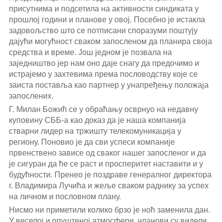
присутнима и подсетила на активности синдиката у
прошлој години и планове у овој. Посебно је истакла
задовољство што се потписани споразуми поштују
дајући могућност сваком запосленом да планира своја
средства и време. Још једном је позвала на
заједништво јер нам оно даје снагу да предочимо и
истрајемо у захтевима према пословодству које се
заиста поставља као партнер у унапређењу положаја
запослених.
Г. Милан Божић се у обраћању осврнуо на недавну
куповину СББ-а као доказ да је наша компанија
стварни лидер на тржишту телекомуникација у
региону. Поновио је да сви успеси компаније
првенствено зависе од сваког нашег запосленог и да
је сигуран да ће се раст и просперитет наставити и у
будућности. Пренео је поздраве генералног директора
г. Владимира Лучића и жеље сваком раднику за успех
на личном и пословном плану.
Нисмо ни приметили колико брзо је ноћ заменила дан.
У веселој и опуштеној атмосфери, чланови су видели