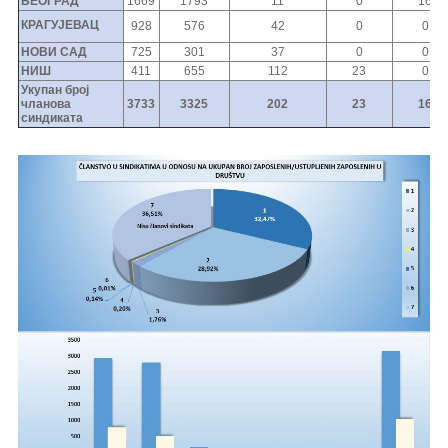
БЕОГРАД
1669
1793
11
0
16
КРАГУЈЕВАЦ
928
576
42
0
0
НОВИ САД
725
301
37
0
0
НИШ
411
655
112
23
0
Укупан број
чланова
3733
3325
202
23
16
синдиката