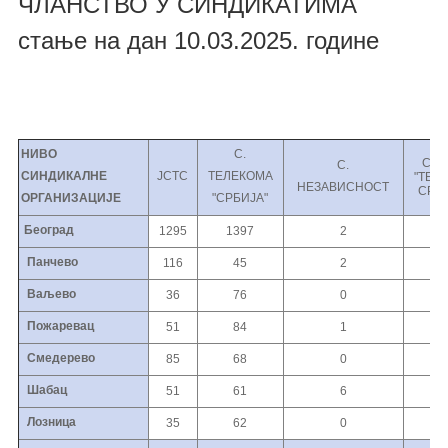
ЧЛАНСТВО У СИНДИКАТИМА
стање на дан 10.03
.2025. године
НИВО
С.
САМ.
С.
СИНДИКАЛНЕ
ЈСТC
ТЕЛЕКОМА
"ТЕЛ
НЕЗАВИСНОСТ
СРБ
ОРГАНИЗАЦИЈЕ
"СРБИЈА"
Београд
1295
1397
2
0
Панчево
116
45
2
0
Ваљево
36
76
0
0
Пожаревац
51
84
1
0
Смедерево
85
68
0
0
Шабац
51
61
6
0
Лозница
35
62
0
0