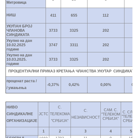
Митровица
НИШ
411
655
112
2
УКУПАН БРОЈ
ЧЛАНОВА
3733
3325
202
2
СИНДИКАТА
Укупно на дан
10.02.2025
3747
3311
202
2
године
Укупно на дан
10.03.2025.
3733
3325
202
2
године
ПРОЦЕНТУАЛНИ ПРИКАЗ КРЕТАЊА ЧЛАНСТВА УНУТАР СИНДИКАТА 
проценат
раста /
-0,37%
0,42%
0,00%
0,0
/
умањења
НИВО
С.
САМ. С.
С.
С. СЛОГ
СИНДИКАЛНЕ
ЈСТC
ТЕЛЕКОМА
"ТЕЛЕКОМ
"ТЕЛЕК
НЕЗАВИСНОСТ
СРБИЈА"
ОРГАНИЗАЦИЈЕ
"СРБИЈА"
СРБИЈА
1
2
3
4
5