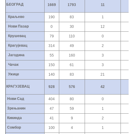
БЕОГРАД
1669
1793
11
0
Краљево
190
83
1
0
Нови Пазар
0
30
12
0
Крушевац
79
110
0
0
Крагујевац
314
49
2
0
Јагодина
55
160
3
0
Чачак
150
61
3
0
Ужице
140
83
21
0
КРАГУЈЕВАЦ
928
576
42
0
Нови Сад
404
80
0
0
Зрењанин
47
59
1
0
Кикинда
41
9
2
0
Сомбор
100
4
1
0