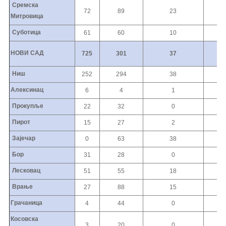
Сремска
72
89
23
0
Митровица
Суботица
61
60
10
0
НОВИ САД
725
301
37
0
Ниш
252
294
38
2
Алексинац
6
4
1
0
Прокупље
22
32
0
0
Пирот
15
27
2
0
Зајечар
0
63
38
0
Бор
31
28
0
0
Лесковац
51
55
18
0
Врање
27
88
15
0
Грачаница
4
44
0
0
Косовска
3
20
0
0