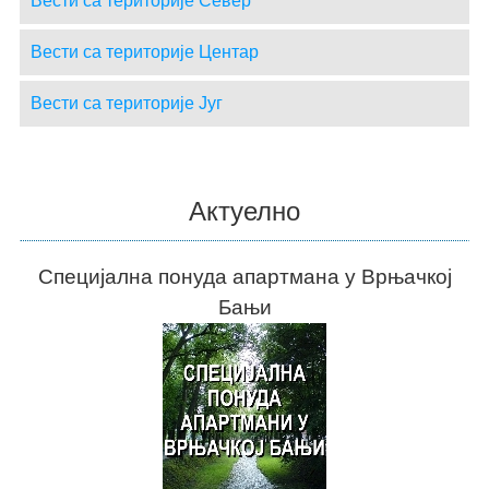
Вести са територије Север
Вести са територије Центар
Вести са територије Југ
Актуелно
Специјална понуда апартмана у Врњачкој
Бањи