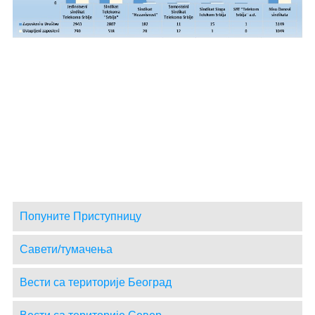
Попуните Приступницу
Савети/тумачења
Вести са територије Београд